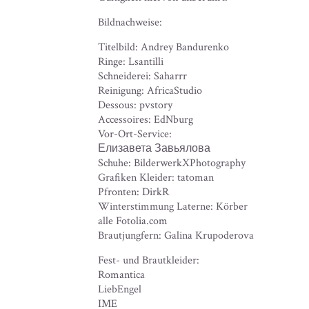
Bildnachweise:
Titelbild: Andrey Bandurenko
Ringe: Lsantilli
Schneiderei: Saharrr
Reinigung: AfricaStudio
Dessous: pvstory
Accessoires: EdNburg
Vor-Ort-Service:
Елизавета Завьялова
Schuhe: BilderwerkXPhotography
Grafiken Kleider: tatoman
Pfronten: DirkR
Winterstimmung Laterne: Körber
alle Fotolia.com
Brautjungfern: Galina Krupoderova
Fest- und Brautkleider:
Romantica
LiebEngel
IME