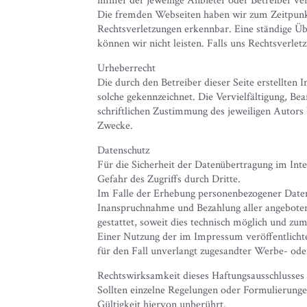
immer der jeweilige Anbieter oder Betreiber ve
Die fremden Webseiten haben wir zum Zeitpunkt
Rechtsverletzungen erkennbar. Eine ständige Üb
können wir nicht leisten. Falls uns Rechtsverle
Urheberrecht
Die durch den Betreiber dieser Seite erstellten
solche gekennzeichnet. Die Vervielfältigung, B
schriftlichen Zustimmung des jeweiligen Autors b
Zwecke.
Datenschutz
Für die Sicherheit der Datenübertragung im In
Gefahr des Zugriffs durch Dritte.
Im Falle der Erhebung personenbezogener Daten au
Inanspruchnahme und Bezahlung aller angeboten
gestattet, soweit dies technisch möglich und zumu
Einer Nutzung der im Impressum veröffentlicht
für den Fall unverlangt zugesandter Werbe- oder
Rechtswirksamkeit dieses Haftungsausschlusses
Sollten einzelne Regelungen oder Formulierunge
Gültigkeit hiervon unberührt.