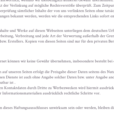
rantwortlich, weshalb wir diesbezüglich keinerlei Gewähr übernehmen.
 der Verlinkung auf mögliche Rechtsverstöße überprüft. Zum Zeitpunk
erprüfung sämtlicher Inhalte der von uns verlinkten Seiten ohne tatsä
tzungen bekannt werden, werden wir die entsprechenden Links sofort en
 Inhalte und Werke auf diesen Webseiten unterliegen dem deutschen Urhe
earbeitung, Verbreitung und jede Art der Verwertung außerhalb der Gre
zw. Erstellers. Kopien von diesen Seiten sind nur für den privaten Ber
ternet können wir keine Gewähr übernehmen, insbesondere besteht bei
f unseren Seiten erfolgt die Preisgabe dieser Daten seitens des Nutzer
en Dienste ist auch ohne Angabe solcher Daten bzw. unter Angabe an
tbar ist .
en Kontaktdaten durch Dritte zu Werbezwecken wird hiermit ausdrückli
 Informationsmaterialien ausdrücklich rechtliche Schritte vor.
n dieses Haftungsausschlusses unwirksam sein oder werden, bleiben di